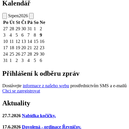
Kalendář
Srpen
2026
Po
Út
St
Čt
Pá
So
Ne
27
28
29
30
31
1
2
3
4
5
6
7
8
9
10
11
12
13
14
15
16
17
18
19
20
21
22
23
24
25
26
27
28
29
30
31
1
2
3
4
5
6
Přihlášení k odběru zpráv
Dostávejte
informace z našeho webu
prostřednictvím SMS a e-mailů
Chci se zaregistrovat
Aktuality
27.7.2026
Nabídka kočičky.
17.6.2026
Dovolená - ordinace Řevničov.