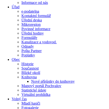
Informace od nás
Úřad
e-podatelna
Kontaktní formulář
Úřední deska
Mikroregion
Povinné informace
Úřední hodiny
Formuláře
Kanalizace a vodovod.
Odpady
Pošta Partner
Poplatky
Obec
Historie
Současnost
Blízké okolí
Knihovna
Nové přírůstky do knihovny
Mapový portál Pochvalov
Statistické údaje
Virtuální prohlídka
Volný čas
Mladí hasiči
Fotogalerie