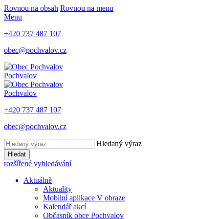
Rovnou na obsah
Rovnou na menu
Menu
+420 737 487 107
obec@pochvalov.cz
Pochvalov
Pochvalov
+420 737 487 107
obec@pochvalov.cz
Hledaný výraz
Hledat
rozšířené vyhledávání
Aktuálně
Aktuality
Mobilní aplikace V obraze
Kalendář akcí
Občasník obce Pochvalov