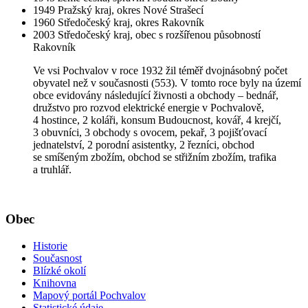
1949 Pražský kraj, okres Nové Strašecí
1960 Středočeský kraj, okres Rakovník
2003 Středočeský kraj, obec s rozšířenou působností
Rakovník
Ve vsi Pochvalov v roce 1932 žil téměř dvojnásobný počet
obyvatel než v současnosti (553). V tomto roce byly na území
obce evidovány následující živnosti a obchody – bednář,
družstvo pro rozvod elektrické energie v Pochvalově,
4 hostince, 2 koláři, konsum Budoucnost, kovář, 4 krejčí,
3 obuvníci, 3 obchody s ovocem, pekař, 3 pojišťovací
jednatelství, 2 porodní asistentky, 2 řezníci, obchod
se smíšeným zbožím, obchod se střižním zbožím, trafika
a truhlář.
Obec
Historie
Současnost
Blízké okolí
Knihovna
Mapový portál Pochvalov
Statistické údaje