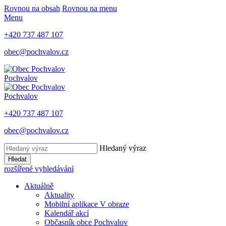
Rovnou na obsah
Rovnou na menu
Menu
+420 737 487 107
obec@pochvalov.cz
Pochvalov
Pochvalov
+420 737 487 107
obec@pochvalov.cz
Hledaný výraz
Hledat
rozšířené vyhledávání
Aktuálně
Aktuality
Mobilní aplikace V obraze
Kalendář akcí
Občasník obce Pochvalov