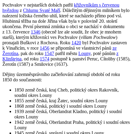
Pochvalov v nejstarších dobách patřil
křižovníkům s červenou
hvězdou
z
Chlumu Svaté Maří
. Důležitým dějinným milníkem bylo
nalezení ložiska černého uhlí, které se nacházelo přímo pod vsí.
Hlubinná těžba na dole Jiřina však byla v polovině 20. století
ukončena. První písemná zmínka o obci se nachází v dokumentu
z 13. července
1346
(obecně lze ale soudit, že obec je mnohem
starší), kterým křižovníci ves Pochvalov (
villam Pochwalow
)
pronajali Buškovi z Rochova. Roku
1420
byl Pochvalov zastaven
k Vinařicím, v roce
1456
se připomíná ve vlastnictví pánů
ze
Žerotína
, pak do roku
1547
patřil městu
Louny
, poté pánům
z
Klinštejna
, od roku
1574
postupně k panství Peruc, Cítoliby (1585),
Žerotín (1587) a Smilovice (1637).
Dějiny územněsprávního začleňování zahrnují období od roku
1850 do současnosti:
1850 země česká, kraj Cheb, politický okres Rakovník,
soudní okres Louny
1855 země česká, kraj Žatec, soudní okres Louny
1868 země česká, politický i soudní okres Louny
1939 země česká, Oberlandrat Kladno, politický i soudní
okres Louny
1942 země česká, Oberlandrat Praha, politický i soudní okres
Louny
1945 země česká, správní i soudní okres Louny