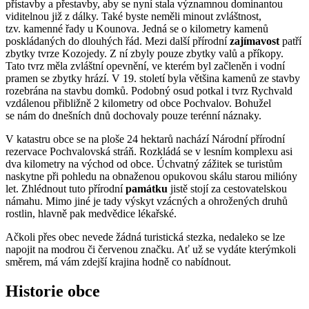
přístavby a přestavby, aby se nyní stala významnou dominantou
viditelnou již z dálky. Také byste neměli minout zvláštnost,
tzv. kamenné řady u Kounova. Jedná se o kilometry kamenů
poskládaných do dlouhých řád. Mezi další přírodní
zajímavost
patří
zbytky tvrze Kozojedy. Z ní zbyly pouze zbytky valů a příkopy.
Tato tvrz měla zvláštní opevnění, ve kterém byl začleněn i vodní
pramen se zbytky hrází. V 19. století byla většina kamenů ze stavby
rozebrána na stavbu domků. Podobný osud potkal i tvrz Rychvald
vzdálenou přibližně 2 kilometry od obce Pochvalov. Bohužel
se nám do dnešních dnů dochovaly pouze terénní náznaky.
V katastru obce se na ploše 24 hektarů nachází Národní přírodní
rezervace Pochvalovská stráň. Rozkládá se v lesním komplexu asi
dva kilometry na východ od obce. Úchvatný zážitek se turistům
naskytne při pohledu na obnaženou opukovou skálu starou milióny
let. Zhlédnout tuto přírodní
památku
jistě stojí za cestovatelskou
námahu. Mimo jiné je tady výskyt vzácných a ohrožených druhů
rostlin, hlavně pak medvědice lékařské.
Ačkoli přes obec nevede žádná turistická stezka, nedaleko se lze
napojit na modrou či červenou značku. Ať už se vydáte kterýmkoli
směrem, má vám zdejší krajina hodně co nabídnout.
Historie obce