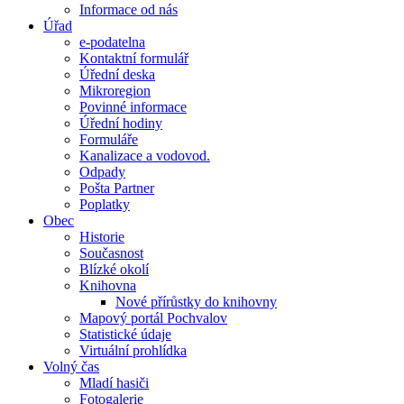
Informace od nás
Úřad
e-podatelna
Kontaktní formulář
Úřední deska
Mikroregion
Povinné informace
Úřední hodiny
Formuláře
Kanalizace a vodovod.
Odpady
Pošta Partner
Poplatky
Obec
Historie
Současnost
Blízké okolí
Knihovna
Nové přírůstky do knihovny
Mapový portál Pochvalov
Statistické údaje
Virtuální prohlídka
Volný čas
Mladí hasiči
Fotogalerie