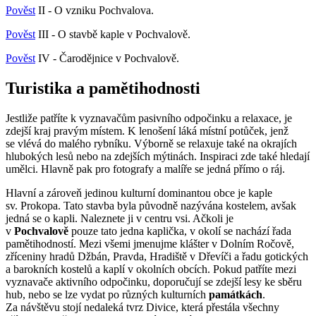
Pověst
II - O vzniku Pochvalova.
Pověst
III - O stavbě kaple v Pochvalově.
Pověst
IV - Čarodějnice v Pochvalově.
Turistika a pamětihodnosti
Jestliže patříte k vyznavačům pasivního odpočinku a relaxace, je
zdejší kraj pravým místem. K lenošení láká místní potůček, jenž
se vlévá do malého rybníku. Výborně se relaxuje také na okrajích
hlubokých lesů nebo na zdejších mýtinách. Inspiraci zde také hledají
umělci. Hlavně pak pro fotografy a malíře se jedná přímo o ráj.
Hlavní a zároveň jedinou kulturní dominantou obce je kaple
sv. Prokopa. Tato stavba byla původně nazývána kostelem, avšak
jedná se o kapli. Naleznete ji v centru vsi. Ačkoli je
v
Pochvalově
pouze tato jedna kaplička, v okolí se nachází řada
pamětihodností. Mezi všemi jmenujme klášter v Dolním Ročově,
zříceniny hradů Džbán, Pravda, Hradiště v Dřevíči a řadu gotických
a barokních kostelů a kaplí v okolních obcích. Pokud patříte mezi
vyznavače aktivního odpočinku, doporučují se zdejší lesy ke sběru
hub, nebo se lze vydat po různých kulturních
památkách
.
Za návštěvu stojí nedaleká tvrz Divice, která přestála všechny