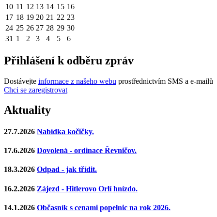
10
11
12
13
14
15
16
17
18
19
20
21
22
23
24
25
26
27
28
29
30
31
1
2
3
4
5
6
Přihlášení k odběru zpráv
Dostávejte
informace z našeho webu
prostřednictvím SMS a e-mailů
Chci se zaregistrovat
Aktuality
27.7.2026
Nabídka kočičky.
17.6.2026
Dovolená - ordinace Řevničov.
18.3.2026
Odpad - jak třídit.
16.2.2026
Zájezd - Hitlerovo Orlí hnízdo.
14.1.2026
Občasník s cenami popelnic na rok 2026.