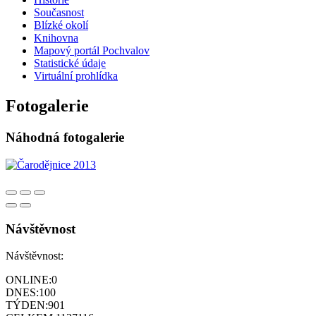
Současnost
Blízké okolí
Knihovna
Mapový portál Pochvalov
Statistické údaje
Virtuální prohlídka
Fotogalerie
Náhodná fotogalerie
Návštěvnost
Návštěvnost:
ONLINE:
0
DNES:
100
TÝDEN:
901