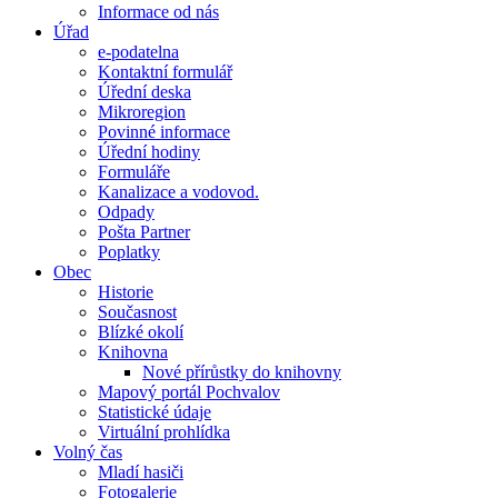
Informace od nás
Úřad
e-podatelna
Kontaktní formulář
Úřední deska
Mikroregion
Povinné informace
Úřední hodiny
Formuláře
Kanalizace a vodovod.
Odpady
Pošta Partner
Poplatky
Obec
Historie
Současnost
Blízké okolí
Knihovna
Nové přírůstky do knihovny
Mapový portál Pochvalov
Statistické údaje
Virtuální prohlídka
Volný čas
Mladí hasiči
Fotogalerie