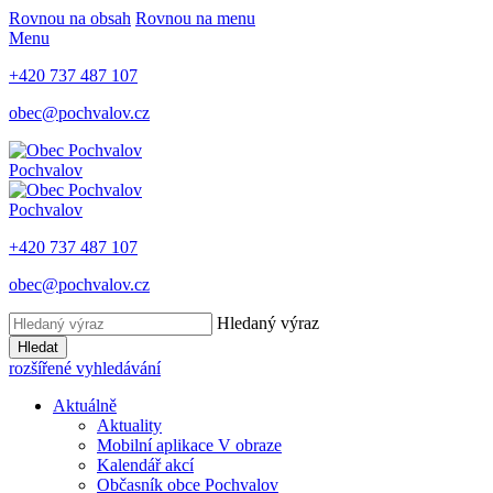
Rovnou na obsah
Rovnou na menu
Menu
+420 737 487 107
obec@pochvalov.cz
Pochvalov
Pochvalov
+420 737 487 107
obec@pochvalov.cz
Hledaný výraz
Hledat
rozšířené vyhledávání
Aktuálně
Aktuality
Mobilní aplikace V obraze
Kalendář akcí
Občasník obce Pochvalov