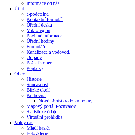
Informace od nás
Úřad
e-podatelna
Kontaktní formulář
Úřední deska
Mikroregion
Povinné informace
Úřední hodiny
Formuláře
Kanalizace a vodovod.
Odpady
Pošta Partner
Poplatky
Obec
Historie
Současnost
Blízké okolí
Knihovna
Nové přírůstky do knihovny
Mapový portál Pochvalov
Statistické údaje
Virtuální prohlídka
Volný čas
Mladí hasiči
Fotogalerie