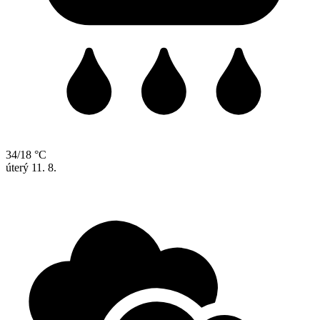
34/18 °C
úterý
11. 8.