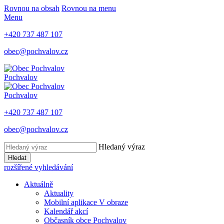
Rovnou na obsah
Rovnou na menu
Menu
+420 737 487 107
obec@pochvalov.cz
Pochvalov
Pochvalov
+420 737 487 107
obec@pochvalov.cz
Hledaný výraz
Hledat
rozšířené vyhledávání
Aktuálně
Aktuality
Mobilní aplikace V obraze
Kalendář akcí
Občasník obce Pochvalov