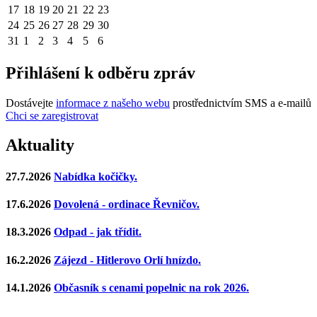
17
18
19
20
21
22
23
24
25
26
27
28
29
30
31
1
2
3
4
5
6
Přihlášení k odběru zpráv
Dostávejte
informace z našeho webu
prostřednictvím SMS a e-mailů
Chci se zaregistrovat
Aktuality
27.7.2026
Nabídka kočičky.
17.6.2026
Dovolená - ordinace Řevničov.
18.3.2026
Odpad - jak třídit.
16.2.2026
Zájezd - Hitlerovo Orlí hnízdo.
14.1.2026
Občasník s cenami popelnic na rok 2026.