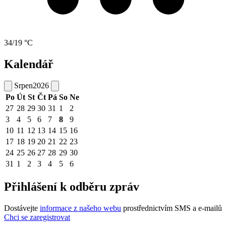
34/19 °C
Kalendář
Srpen
2026
Po
Út
St
Čt
Pá
So
Ne
27
28
29
30
31
1
2
3
4
5
6
7
8
9
10
11
12
13
14
15
16
17
18
19
20
21
22
23
24
25
26
27
28
29
30
31
1
2
3
4
5
6
Přihlášení k odběru zpráv
Dostávejte
informace z našeho webu
prostřednictvím SMS a e-mailů
Chci se zaregistrovat