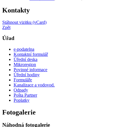
Kontakty
Stáhnout vizitku (vCard)
Zpět
Úřad
e-podatelna
Kontaktní formulář
Úřední deska
Mikroregion
Povinné informace
Úřední hodiny
Formuláře
Kanalizace a vodovod.
Odpady
Pošta Partner
Poplatky
Fotogalerie
Náhodná fotogalerie