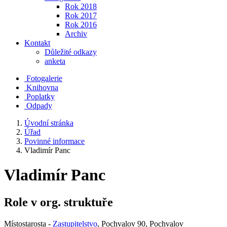
Rok 2018
Rok 2017
Rok 2016
Archiv
Kontakt
Důležité odkazy
anketa
Fotogalerie
Knihovna
Poplatky
Odpady
Úvodní stránka
Úřad
Povinné informace
Vladimír Panc
Vladimír Panc
Role v org. struktuře
Místostarosta -
Zastupitelstvo
, Pochvalov 90, Pochvalov