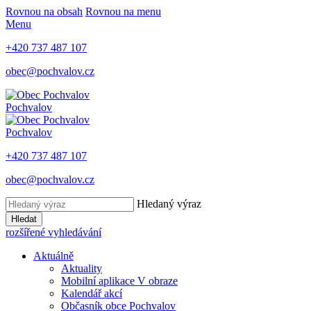
Rovnou na obsah
Rovnou na menu
Menu
+420 737 487 107
obec@pochvalov.cz
Pochvalov
Pochvalov
+420 737 487 107
obec@pochvalov.cz
Hledaný výraz
Hledat
rozšířené vyhledávání
Aktuálně
Aktuality
Mobilní aplikace V obraze
Kalendář akcí
Občasník obce Pochvalov