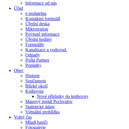
Informace od nás
Úřad
e-podatelna
Kontaktní formulář
Úřední deska
Mikroregion
Povinné informace
Úřední hodiny
Formuláře
Kanalizace a vodovod.
Odpady
Pošta Partner
Poplatky
Obec
Historie
Současnost
Blízké okolí
Knihovna
Nové přírůstky do knihovny
Mapový portál Pochvalov
Statistické údaje
Virtuální prohlídka
Volný čas
Mladí hasiči
Fotogalerie