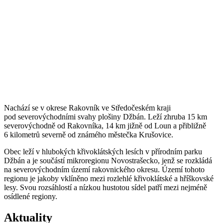
Nachází se v okrese Rakovník ve Středočeském kraji
pod severovýchodními svahy plošiny Džbán. Leží zhruba 15 km
severovýchodně od Rakovníka, 14 km jižně od Loun a přibližně
6 kilometrů severně od známého městečka Krušovice.
Obec leží v hlubokých křivoklátských lesích v přírodním parku
Džbán a je součástí mikroregionu Novostrašecko, jenž se rozkládá
na severovýchodním území rakovnického okresu. Území tohoto
regionu je jakoby vklíněno mezi rozlehlé křivoklátské a hříškovské
lesy. Svou rozsáhlostí a nízkou hustotou sídel patří mezi nejméně
osídlené regiony.
Aktuality