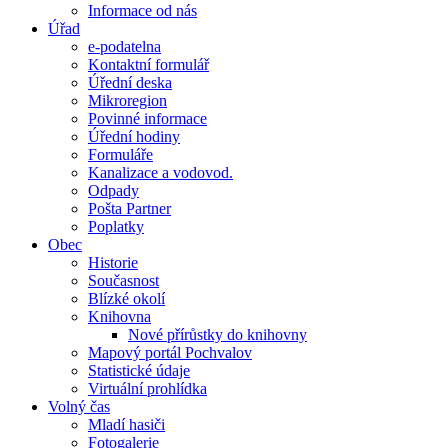
Informace od nás
Úřad
e-podatelna
Kontaktní formulář
Úřední deska
Mikroregion
Povinné informace
Úřední hodiny
Formuláře
Kanalizace a vodovod.
Odpady
Pošta Partner
Poplatky
Obec
Historie
Současnost
Blízké okolí
Knihovna
Nové přírůstky do knihovny
Mapový portál Pochvalov
Statistické údaje
Virtuální prohlídka
Volný čas
Mladí hasiči
Fotogalerie