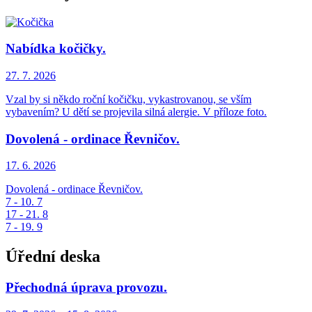
Nabídka kočičky.
27. 7.
2026
Vzal by si někdo roční kočičku, vykastrovanou, se vším
vybavením? U dětí se projevila silná alergie. V příloze foto.
Dovolená - ordinace Řevničov.
17. 6.
2026
Dovolená - ordinace Řevničov.
7 - 10. 7
17 - 21. 8
7 - 19. 9
Úřední deska
Přechodná úprava provozu.