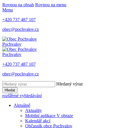
Rovnou na obsah
Rovnou na menu
Menu
+420 737 487 107
obec@pochvalov.cz
Pochvalov
Pochvalov
+420 737 487 107
obec@pochvalov.cz
Hledaný výraz
Hledat
rozšířené vyhledávání
Aktuálně
Aktuality
Mobilní aplikace V obraze
Kalendář akcí
Občasník obce Pochvalov