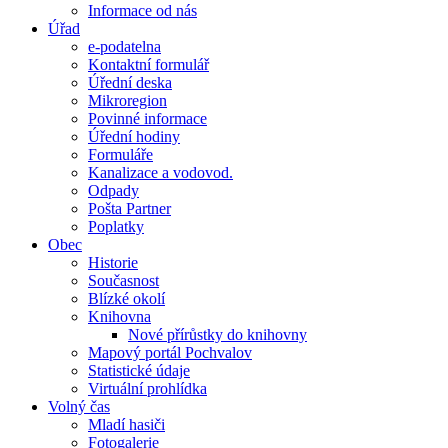
Informace od nás
Úřad
e-podatelna
Kontaktní formulář
Úřední deska
Mikroregion
Povinné informace
Úřední hodiny
Formuláře
Kanalizace a vodovod.
Odpady
Pošta Partner
Poplatky
Obec
Historie
Současnost
Blízké okolí
Knihovna
Nové přírůstky do knihovny
Mapový portál Pochvalov
Statistické údaje
Virtuální prohlídka
Volný čas
Mladí hasiči
Fotogalerie