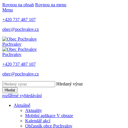
Rovnou na obsah
Rovnou na menu
Menu
+420 737 487 107
obec@pochvalov.cz
Pochvalov
Pochvalov
+420 737 487 107
obec@pochvalov.cz
Hledaný výraz
Hledat
rozšířené vyhledávání
Aktuálně
Aktuality
Mobilní aplikace V obraze
Kalendář akcí
Občasník obce Pochvalov