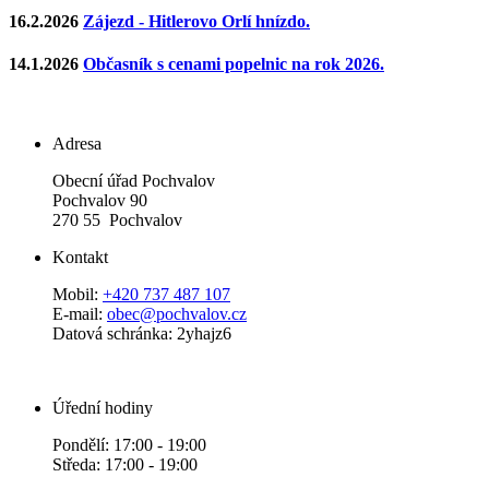
16.2.2026
Zájezd - Hitlerovo Orlí hnízdo.
14.1.2026
Občasník s cenami popelnic na rok 2026.
Adresa
Obecní úřad Pochvalov
Pochvalov 90
270 55 Pochvalov
Kontakt
Mobil:
+420 737 487 107
E-mail:
obec@pochvalov.cz
Datová schránka: 2yhajz6
Úřední hodiny
Pondělí: 17:00 - 19:00
Středa: 17:00 - 19:00