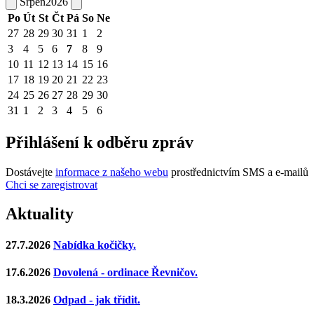
Srpen
2026
Po
Út
St
Čt
Pá
So
Ne
27
28
29
30
31
1
2
3
4
5
6
7
8
9
10
11
12
13
14
15
16
17
18
19
20
21
22
23
24
25
26
27
28
29
30
31
1
2
3
4
5
6
Přihlášení k odběru zpráv
Dostávejte
informace z našeho webu
prostřednictvím SMS a e-mailů
Chci se zaregistrovat
Aktuality
27.7.2026
Nabídka kočičky.
17.6.2026
Dovolená - ordinace Řevničov.
18.3.2026
Odpad - jak třídit.